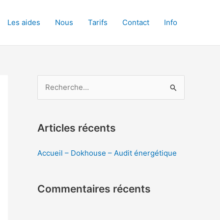
Les aides
Nous
Tarifs
Contact
Info
R
e
c
Articles récents
h
e
Accueil – Dokhouse – Audit énergétique
r
c
Commentaires récents
h
e