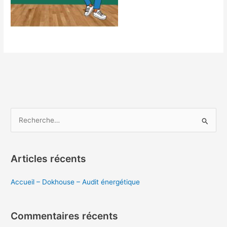
R
e
c
Articles récents
h
e
Accueil – Dokhouse – Audit énergétique
r
c
Commentaires récents
h