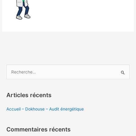
R
e
c
Articles récents
h
e
Accueil – Dokhouse – Audit énergétique
r
c
Commentaires récents
h