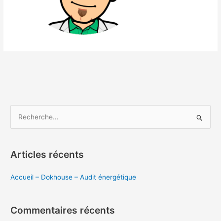
R
e
c
Articles récents
h
e
Accueil – Dokhouse – Audit énergétique
r
c
Commentaires récents
h