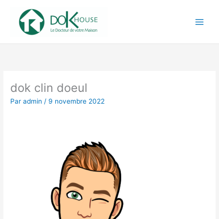
Aller
au
contenu
dok clin doeul
Par
admin
/
9 novembre 2022